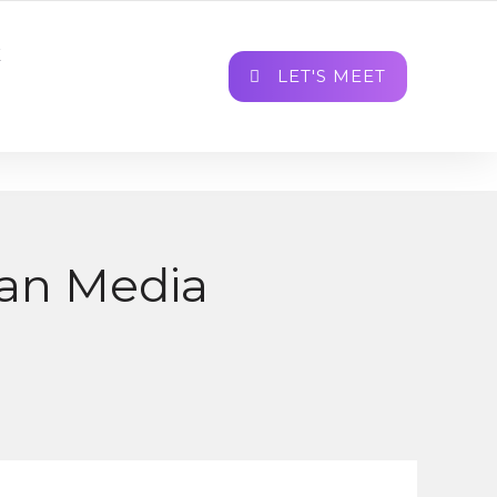
INFO@BRAMASTA.ID
FOLLOW US
K
LET'S MEET
dan Media