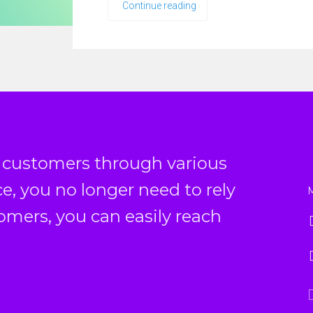
Continue reading
 customers through various
ce, you no longer need to rely
tomers, you can easily reach