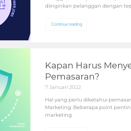
diinginkan pelanggan dengan tep
Continue reading
Kapan Harus Meny
Pemasaran?
7 Januari 2022
Hal yang perlu diketahui pemas
Marketing. Beberapa point penti
marketing.