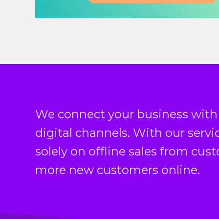
We connect your business with
digital channels. With our servi
solely on offline sales from cus
more new customers online.