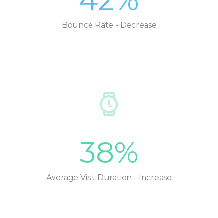
Bounce Rate - Decrease
38%
Average Visit Duration - Increase