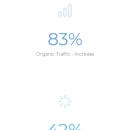
83%
Organic Traffic - Increase
42%