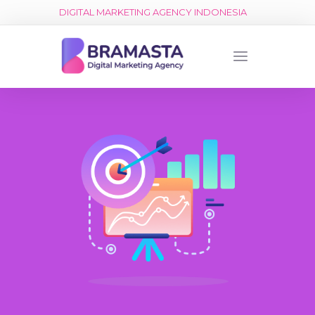
DIGITAL MARKETING AGENCY INDONESIA