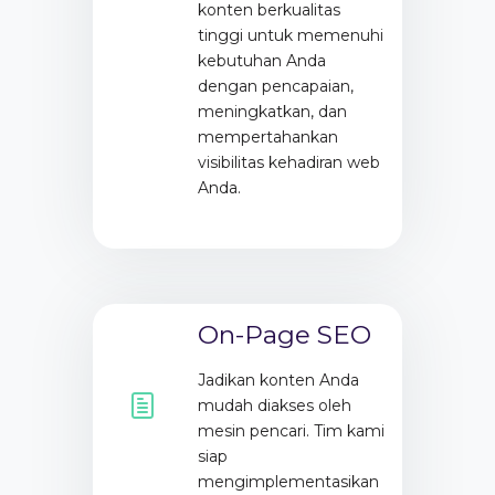
konten berkualitas
tinggi untuk memenuhi
kebutuhan Anda
dengan pencapaian,
meningkatkan, dan
mempertahankan
visibilitas kehadiran web
Anda.
On-Page SEO
Jadikan konten Anda
mudah diakses oleh
mesin pencari. Tim kami
siap
mengimplementasikan