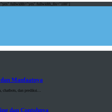
="yes" fullwidth="yes" fullwidth_fix="100"]
gy dan Manfaatnya
ta, chatbots, dan prediksi…
ting dan Contohnya