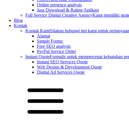
Online presence analysis
Jasa Download & Rating Aplikasi
Full Service Digital Creative Agency
Kami memiliki strat
Blog
Kontak
Kontak Kami
Silakan hubungi tim kami untuk pertanyaa
Alamat
Simple Forms:
Free SEO analysis
PayPal Service Order
Instant Quote
Formulir untuk mempercepat kebutuhan pen
Instant SEO Services Quote
Web Design & Development Quote
Digital Ad Services Quote