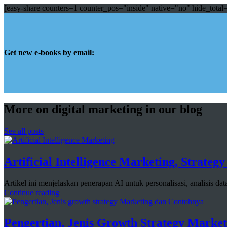
[easy-share counters=1 counter_pos="inside" native="no" hide_total
Get new e-books by email:
More on digital marketing in our blog
See all posts
Artificial Intelligence Marketing, Strate
Artikel ini menjelaskan penerapan AI untuk personalisasi, analisis da
Continue reading
Pengertian, Jenis Growth Strategy Marke