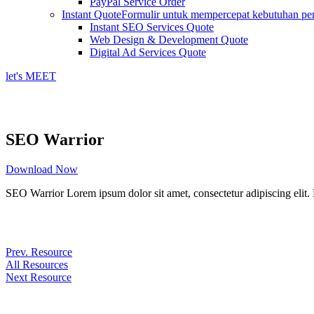
PayPal Service Order
Instant Quote
Formulir untuk mempercepat kebutuhan pen
Instant SEO Services Quote
Web Design & Development Quote
Digital Ad Services Quote
let's MEET
SEO Warrior
Download Now
SEO Warrior Lorem ipsum dolor sit amet, consectetur adipiscing elit. Nu
Prev. Resource
All Resources
Next Resource