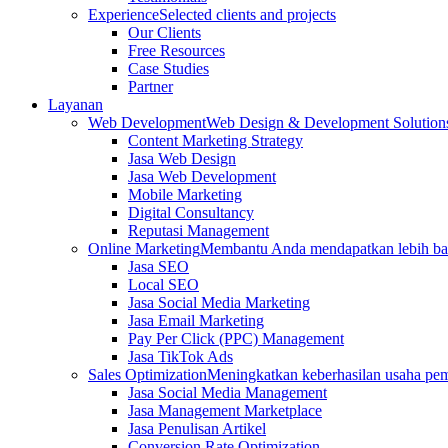
Experience
Selected clients and projects
Our Clients
Free Resources
Case Studies
Partner
Layanan
Web Development
Web Design & Development Solution
Content Marketing Strategy
Jasa Web Design
Jasa Web Development
Mobile Marketing
Digital Consultancy
Reputasi Management
Online Marketing
Membantu Anda mendapatkan lebih ba
Jasa SEO
Local SEO
Jasa Social Media Marketing
Jasa Email Marketing
Pay Per Click (PPC) Management
Jasa TikTok Ads
Sales Optimization
Meningkatkan keberhasilan usaha pe
Jasa Social Media Management
Jasa Management Marketplace
Jasa Penulisan Artikel
Conversion Rate Optimization