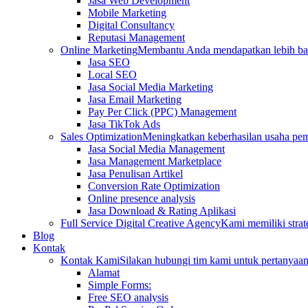
Jasa Web Development
Mobile Marketing
Digital Consultancy
Reputasi Management
Online Marketing
Membantu Anda mendapatkan lebih ba
Jasa SEO
Local SEO
Jasa Social Media Marketing
Jasa Email Marketing
Pay Per Click (PPC) Management
Jasa TikTok Ads
Sales Optimization
Meningkatkan keberhasilan usaha pe
Jasa Social Media Management
Jasa Management Marketplace
Jasa Penulisan Artikel
Conversion Rate Optimization
Online presence analysis
Jasa Download & Rating Aplikasi
Full Service Digital Creative Agency
Kami memiliki strat
Blog
Kontak
Kontak Kami
Silakan hubungi tim kami untuk pertanyaa
Alamat
Simple Forms:
Free SEO analysis