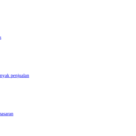
s
nyak penjualan
masaran