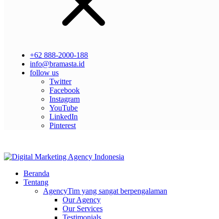
+62 888-2000-188
info@bramasta.id
follow us
Twitter
Facebook
Instagram
YouTube
LinkedIn
Pinterest
Beranda
Tentang
Agency
Tim yang sangat berpengalaman
Our Agency
Our Services
Testimonials